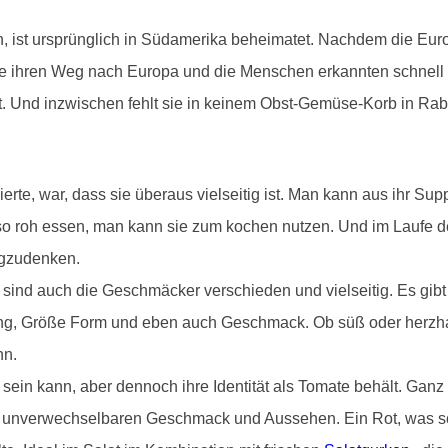
n, ist ursprünglich in Südamerika beheimatet. Nachdem die Eur
ate ihren Weg nach Europa und die Menschen erkannten schnell
tet. Und inzwischen fehlt sie in keinem Obst-Gemüse-Korb in Ra
erte, war, dass sie überaus vielseitig ist. Man kann aus ihr S
 so roh essen, man kann sie zum kochen nutzen. Und im Laufe
egzudenken.
nd auch die Geschmäcker verschieden und vielseitig. Es gibt 
ng, Größe Form und eben auch Geschmack. Ob süß oder herzhaft
nn.
 sein kann, aber dennoch ihre Identität als Tomate behält. Gan
m unverwechselbaren Geschmack und Aussehen. Ein Rot, was so f