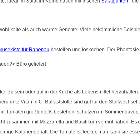
e. Ideal im Salat im Kombination mit frischen
Salatgurken
, die
ohl kalte als auch warme Gerichte. Viele bekömmliche Beispiele
üsekiste für Rabenau
bestellen und loskochen. Der Phantasie 
r zu sein oder gut in der Küche als Lebensmittel herzuhalten. S
erühmte Vitamin C. Ballaststoffe sind gut für den Stoffwechsel 
e Tomaten größtenteils bestehen, schützen im Sommer davor, zu 
cht zusammen mit Mozzarella und Basilikum vereint haben. Es e
ringe Kaloriengehalt. Die Tomate ist lecker, man kann sie ess