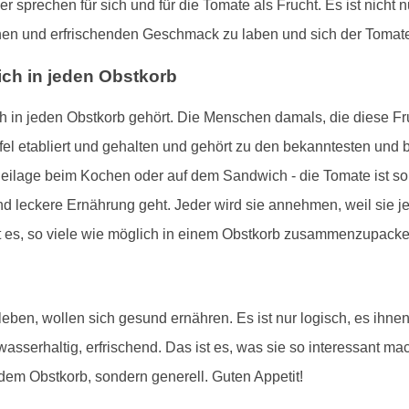
er sprechen für sich und für die Tomate als Frucht. Es ist nic
ichen und erfrischenden Geschmack zu laben und sich der Tomate
ch in jeden Obstkorb
lich in jeden Obstkorb gehört. Die Menschen damals, die diese F
ffel etabliert und gehalten und gehört zu den bekanntesten und
eilage beim Kochen oder auf dem Sandwich - die Tomate ist so v
 leckere Ernährung geht. Jeder wird sie annehmen, weil sie je
ßt es, so viele wie möglich in einem Obstkorb zusammenzupack
ben, wollen sich gesund ernähren. Es ist nur logisch, es ihnen
wasserhaltig, erfrischend. Das ist es, was sie so interessant ma
jedem Obstkorb, sondern generell. Guten Appetit!