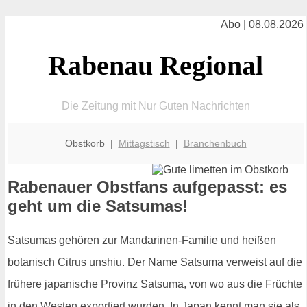
Abo | 08.08.2026
Rabenau Regional
Die Zeitung mit Nur Guten Nachrichten
Obstkorb |
Mittagstisch
|
Branchenbuch
Rabenauer Obstfans aufgepasst: es
geht um die Satsumas!
Satsumas gehören zur Mandarinen-Familie und heißen
botanisch Citrus unshiu. Der Name Satsuma verweist auf die
frühere japanische Provinz Satsuma, von wo aus die Früchte
in den Westen exportiert wurden. In Japan kennt man sie als